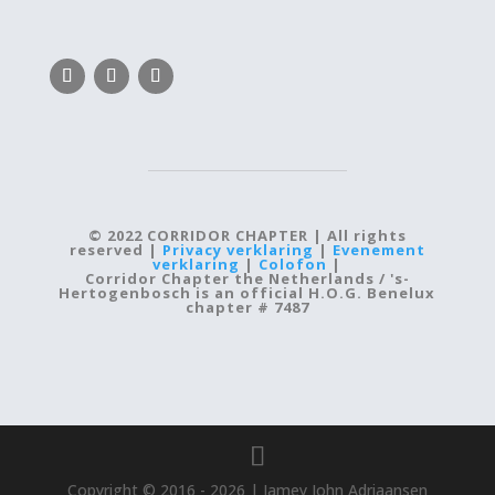
© 2022 CORRIDOR CHAPTER | All rights
reserved |
Privacy verklaring
|
Evenement
verklaring
|
Colofon
|
Corridor Chapter the Netherlands / 's-
Hertogenbosch is an official H.O.G. Benelux
chapter # 7487
Copyright © 2016 - 2026
| Jamey John Adriaansen