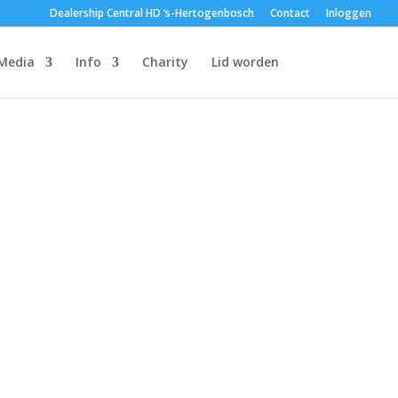
Dealership Central HD ‘s-Hertogenbosch
Contact
Inloggen
Media
Info
Charity
Lid worden