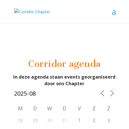
Corridor agenda
In deze agenda staan events georganiseerd
door ons Chapter
M
D
W
D
V
Z
Z
28
29
30
31
1
2
3